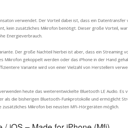
nsaton verwendet. Der Vorteil dabei ist, dass ein Datentransfer 
nt, kein zusätzliches Mikrofon benötigt. Dieser große Vorteil, wa
hohe Energieverbrauch.
ariante. Der große Nachteil hierbei ist aber, dass ein Streaming 
s Mikrofon gekoppelt werden oder das iPhone in der Hand gehalt
fizientere Variante wird von einer Vielzahl von Herstellern verw
 verwenden heute das weiterentwickelte Bluetooth LE Audio. Es v
nter als die bisherigen Bluetooth-Funkprotokolle und ermöglicht
ne zusätzliches Mikrofon bei neusten MFi-Hörgeräten möglich.
 / iOS – Made for iPhone (Mfi)