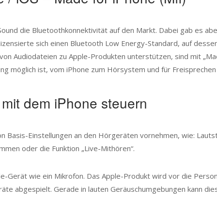
ound die Bluetoothkonnektivität auf den Markt. Dabei gab es ab
zensierte sich einen Bluetooth Low Energy-Standard, auf dessen
on Audiodateien zu Apple-Produkten unterstützen, sind mit „Mad
tung möglich ist, vom iPhone zum Hörsystem und für Freisprechen
 mit dem iPhone steuern
on Basis-Einstellungen an den Hörgeräten vornehmen, wie: Lautstä
men oder die Funktion „Live-Mithören“.
pple-Gerät wie ein Mikrofon. Das Apple-Produkt wird vor die Pers
te abgespielt. Gerade in lauten Geräuschumgebungen kann diese F