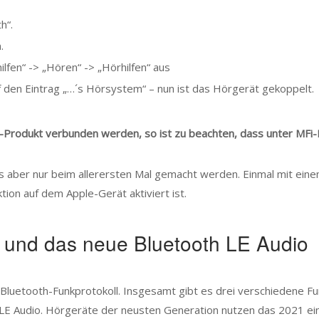
h“.
.
ilfen“ -> „Hören“ -> „Hörhilfen“ aus
 den Eintrag „…´s Hörsystem“ – nun ist das Hörgerät gekoppelt.
rodukt verbunden werden, so ist zu beachten, dass unter MFi-Hö
s aber nur beim allerersten Mal gemacht werden. Einmal mit ein
ion auf dem Apple-Gerät aktiviert ist.
 und das neue Bluetooth LE Audio
s Bluetooth-Funkprotokoll. Insgesamt gibt es drei verschiedene F
 LE Audio. Hörgeräte der neusten Generation nutzen das 2021 ei