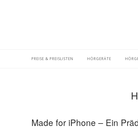
Skip
to
content
PREISE & PREISLISTEN
HÖRGERÄTE
HÖRGE
H
Made for iPhone – Ein Präd